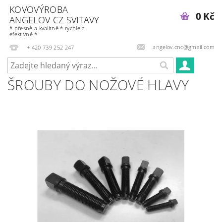
KOVOVÝROBA
0 Kč
ANGELOV CZ SVITAVY
* přesně a kvalitně * rychle a
efektivně *
angelov.cnc@gmail.com
+ 420 739 252 247
ŠROUBY DO NOŽOVÉ HLAVY