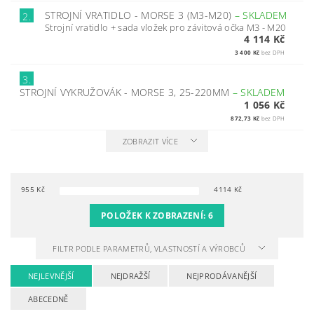
STROJNÍ VRATIDLO - MORSE 3 (M3-M20)
–
SKLADEM
2.
Strojní vratidlo + sada vložek pro závitová očka M3 - M20
4 114 Kč
3 400 Kč
bez DPH
3.
STROJNÍ VYKRUŽOVÁK - MORSE 3, 25-220MM
–
SKLADEM
1 056 Kč
872,73 Kč
bez DPH
ZOBRAZIT VÍCE
955
Kč
4114
Kč
POLOŽEK K ZOBRAZENÍ:
6
FILTR PODLE PARAMETRŮ, VLASTNOSTÍ A VÝROBCŮ
NEJLEVNĚJŠÍ
NEJDRAŽŠÍ
NEJPRODÁVANĚJŠÍ
ABECEDNĚ