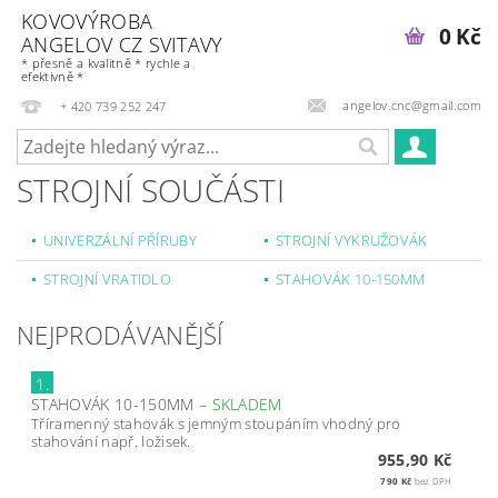
KOVOVÝROBA
0 Kč
ANGELOV CZ SVITAVY
* přesně a kvalitně * rychle a
efektivně *
angelov.cnc@gmail.com
+ 420 739 252 247
STROJNÍ SOUČÁSTI
UNIVERZÁLNÍ PŘÍRUBY
STROJNÍ VYKRUŽOVÁK
STROJNÍ VRATIDLO
STAHOVÁK 10-150MM
NEJPRODÁVANĚJŠÍ
1.
STAHOVÁK 10-150MM
–
SKLADEM
Tříramenný stahovák s jemným stoupáním vhodný pro
stahování např. ložisek.
955,90 Kč
790 Kč
bez DPH