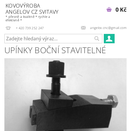
KOVOVÝROBA
0 Kč
ANGELOV CZ SVITAVY
* přesně a kvalitně * rychle a
efektivně *
angelov.cnc@gmail.com
+ 420 739 252 247
UPÍNKY BOČNÍ STAVITELNÉ