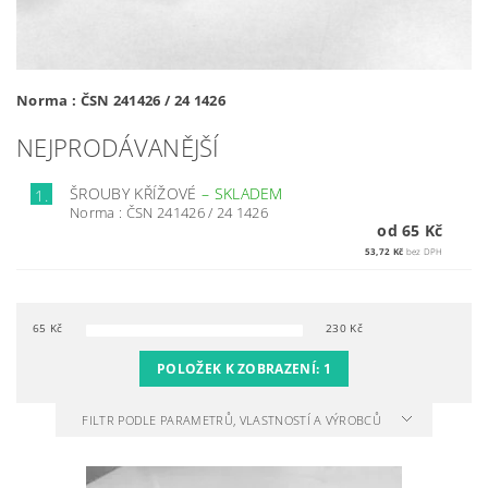
Norma : ČSN 241426 / 24 1426
NEJPRODÁVANĚJŠÍ
ŠROUBY KŘÍŽOVÉ
–
SKLADEM
1.
Norma : ČSN 241426 / 24 1426
od 65 Kč
53,72 Kč
bez DPH
65
Kč
230
Kč
POLOŽEK K ZOBRAZENÍ:
1
FILTR PODLE PARAMETRŮ, VLASTNOSTÍ A VÝROBCŮ