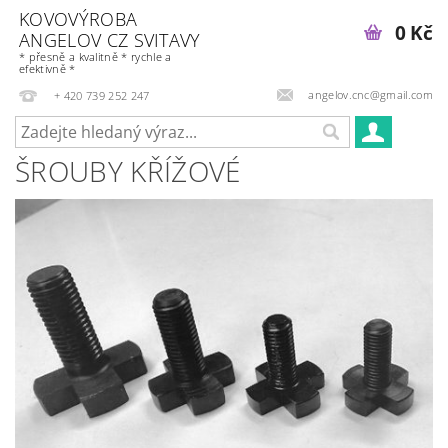
KOVOVÝROBA
0 Kč
ANGELOV CZ SVITAVY
* přesně a kvalitně * rychle a
efektivně *
angelov.cnc@gmail.com
+ 420 739 252 247
ŠROUBY KŘÍŽOVÉ